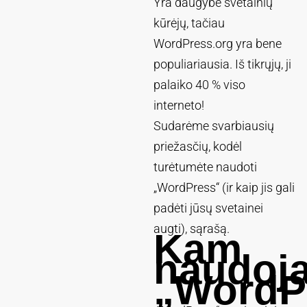
Yra daugybė svetainių
kūrėjų, tačiau
WordPress.org yra bene
populiariausia. Iš tikrųjų, ji
palaiko 40 % viso
interneto!
Sudarėme svarbiausių
priežasčių, kodėl
turėtumėte naudoti
„WordPress“ (ir kaip jis gali
padėti jūsų svetainei
augti), sąrašą.
Kam
naudoj
„WordP