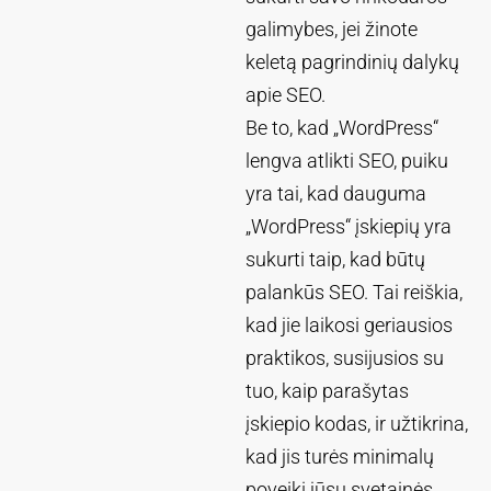
galimybes, jei žinote
keletą pagrindinių dalykų
apie SEO.
Be to, kad „WordPress“
lengva atlikti SEO, puiku
yra tai, kad dauguma
„WordPress“ įskiepių yra
sukurti taip, kad būtų
palankūs SEO. Tai reiškia,
kad jie laikosi geriausios
praktikos, susijusios su
tuo, kaip parašytas
įskiepio kodas, ir užtikrina,
kad jis turės minimalų
poveikį jūsų svetainės