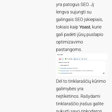
yra patogus SEO. Jį
lengva sujungti su
galingais SEO įskiepiais,
tokiais kaip
, kurie
Yoast
gali padėti jūsų puslapio
optimizavimo
pastangoms.
Dėl to tinklaraščių kūrimo
galimybės yra
neįtikėtinos. Rašydami
tinklaraščio įrašus galite
sukurti savo rinkodaros