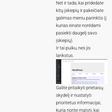
Net ir tada, kai pridedate
kitų įskiepių ir pakeičiate
galimas meniu parinktis (į
kurias einate norėdami
pasiekti daugelį savo
įskiepių).
Ir tai puiku, nes jis
lankstus.
Galite pritaikyti prietaisų
skydelį ir nustatyti
prioritetus informacijai,
kurią norite matyti, kai