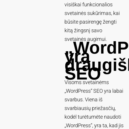
visiškai funkcionalios
svetainės sukūrimas, kai
būsite pasirengę žengti
kitą žingsnį savo
svetainės augimui.
„WordP
yra
draugiš
SEO
Visoms svetainėms
„WordPress“ SEO yra labai
svarbus. Viena iš
svarbiausių priežasčių,
kodėl turėtumėte naudoti
„WordPress“, yra ta, kad jis