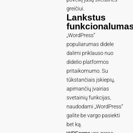
greičiui.
Lankstus
funkcionaluma
„WordPress“
populiarumas didele
dalimi priklauso nuo
didelio platformos
pritaikomumo. Su
tūkstančiais įskiepių,
apimančių įvairias
svetainių funkcijas,
naudodami „WordPress“
galite be vargo pasiekti
bet ką.