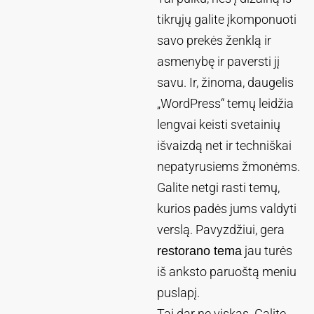
tikrųjų galite įkomponuoti
savo prekės ženklą ir
asmenybę ir paversti jį
savu. Ir, žinoma, daugelis
„WordPress“ temų leidžia
lengvai keisti svetainių
išvaizdą net ir techniškai
nepatyrusiems žmonėms.
Galite netgi rasti temų,
kurios padės jums valdyti
verslą. Pavyzdžiui, gera
jau turės
restorano tema
iš anksto paruoštą meniu
puslapį.
Tai dar ne viskas. Galite