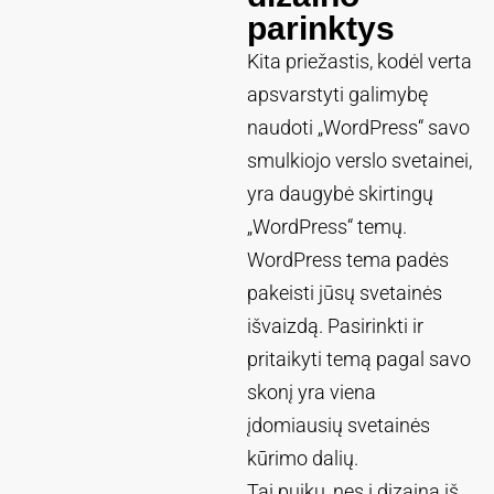
parinktys
Kita priežastis, kodėl verta
apsvarstyti galimybę
naudoti „WordPress“ savo
smulkiojo verslo svetainei,
yra daugybė skirtingų
„WordPress“ temų.
WordPress tema padės
pakeisti jūsų svetainės
išvaizdą. Pasirinkti ir
pritaikyti temą pagal savo
skonį yra viena
įdomiausių svetainės
kūrimo dalių.
Tai puiku, nes į dizainą iš