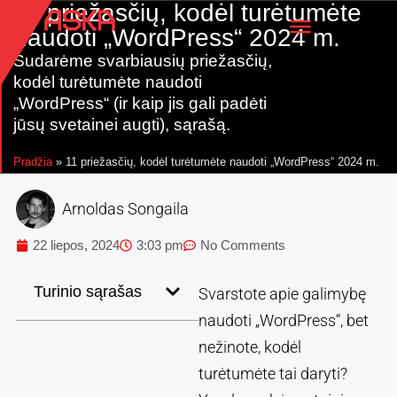
11 priežasčių, kodėl turėtumėte
naudoti „WordPress“ 2024 m.
Sudarėme svarbiausių priežasčių,
kodėl turėtumėte naudoti
„WordPress“ (ir kaip jis gali padėti
jūsų svetainei augti), sąrašą.
Pradžia
»
11 priežasčių, kodėl turėtumėte naudoti „WordPress“ 2024 m.
Arnoldas Songaila
22 liepos, 2024
3:03 pm
No Comments
Turinio sąrašas
Svarstote apie galimybę
naudoti „WordPress“, bet
nežinote, kodėl
turėtumėte tai daryti?