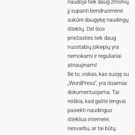
naudoja tiek daug žmonių,
jį supanti bendruomenė
sukūrė daugybę naudingų
išteklių. Dėl šios
priežasties tiek daug
nuostabių įskiepių yra
nemokami ir reguliariai
atnaujinami!
Be to, viskas, kas susiję su
„WordPress“, yra išsamiai
dokumentuojama. Tai
reiškia, kad galite lengvai
pasiekti naudingus
išteklius internete,
nesvarbu, ar tai būtų