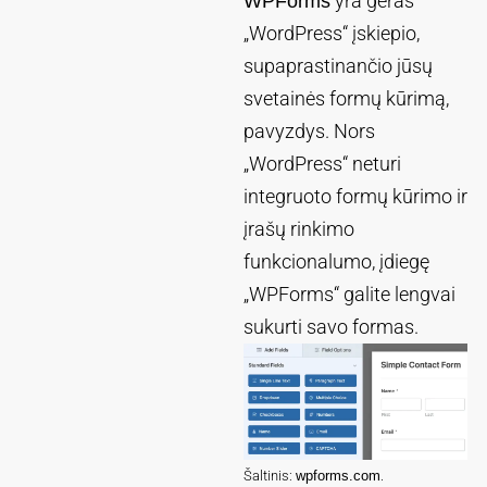
yra geras
WPForms
„WordPress“ įskiepio,
supaprastinančio jūsų
svetainės formų kūrimą,
pavyzdys. Nors
„WordPress“ neturi
integruoto formų kūrimo ir
įrašų rinkimo
funkcionalumo, įdiegę
„WPForms“ galite lengvai
sukurti savo formas.
Šaltinis:
wpforms.com
.