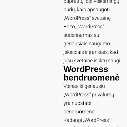
paprastų, bet veiksmingų
būdų, kaip apsaugoti
„WordPress“ svetainę.
Be to, „WordPress“
suderinamas su
geriausiais saugumo
įskiepiais ir įrankiais, kad
jūsų svetainė išliktų saugi.
WordPress
bendruomenė
Vienas iš geriausių
„WordPress“ privalumų
yra nuostabi
bendruomenė.
Kadangi „WordPress“