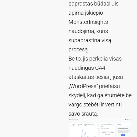
paprastas būdas! Jis
apima įskiepio
MonsterInsights
naudojimą, kuris
supaprastina visą
procesą.
Be to, jis perkelia visas
naudingas GA4
ataskaitas tiesiai į jūsų
„WordPress“ prietaisų
skydelį, kad galėtumėte be
vargo stebėti ir vertinti
savo srautą.