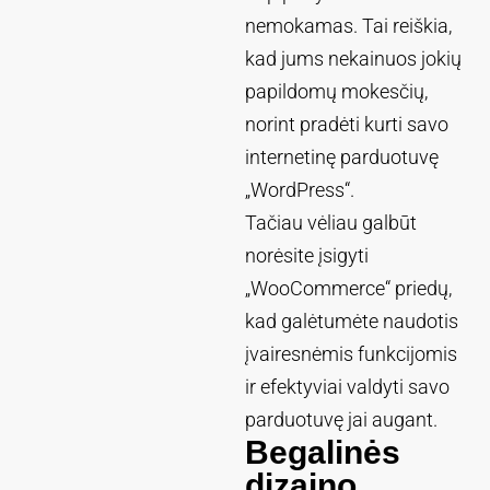
nemokamas. Tai reiškia,
kad jums nekainuos jokių
papildomų mokesčių,
norint pradėti kurti savo
internetinę parduotuvę
„WordPress“.
Tačiau vėliau galbūt
norėsite įsigyti
„WooCommerce“ priedų,
kad galėtumėte naudotis
įvairesnėmis funkcijomis
ir efektyviai valdyti savo
parduotuvę jai augant.
Begalinės
dizaino