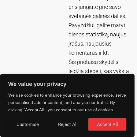
prisijungiate prie savo
svetainės galinės dalies.
Pavyzdžiui, galite matyti
dienos statistiką, naujus
įrašus, naujausius
komentarus ir kt.
Šis prietaisų skydelis
leidžia stebėti, kas vyksta
su jūsų „WordPress“
We value your privacy
svetaine.
We use cookies to enhance your browsing experience, serve
Ir viskas! Tikimės, kad tai
personalised ads or content, and analyse our traffic. By
padėjo jums parodyti,
clicking "Accept All", you consent to our use of cookies.
koks nuostabus
Customise
Reject All
Accept All
„WordPress“ svetainių
kūrimo įrankis yra skirtas