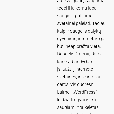
atsižvelgiant į saugumą,
todėl ji laikoma labai
saugia ir patikima
svetainei paleisti. Tačiau,
kaip ir daugelis dalykų
gyvenime, internetas gali
būti neapibrėžta vieta.
Daugelis žmonių daro
karjerą bandydami
įsilaužti į interneto
svetaines, ir jie ir toliau
darosi vis gudresni.
Laimei, „WordPress“
leidžia lengvai išlikti
saugiam. Yra keletas