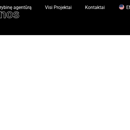
rybinę agentūrą
Visi Projektai
Kontaktai
E
nos