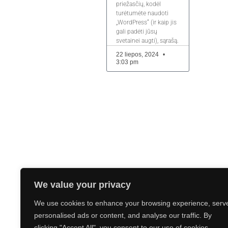
priežasčių, kodėl
turėtumėte naudoti
„WordPress“ (ir kaip jis
gali padėti jūsų
svetainei augti), sąrašą.
22 liepos, 2024
3:03 pm
We value your privacy
We use cookies to enhance your browsing experience, serv
personalised ads or content, and analyse our traffic. By
clicking "Accept All", you consent to our use of cookies.