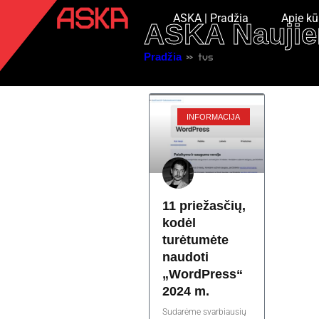
ASKA | Pradžia
Apie kū
ASKA Naujie
Pradžia
»
tvs
INFORMACIJA
11 priežasčių,
kodėl
turėtumėte
naudoti
„WordPress“
2024 m.
Sudarėme svarbiausių