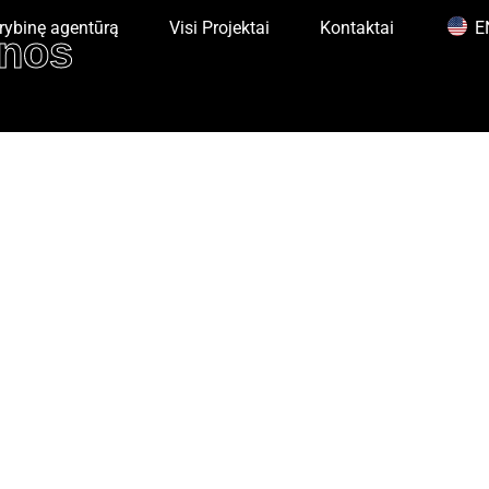
rybinę agentūrą
Visi Projektai
Kontaktai
E
nos