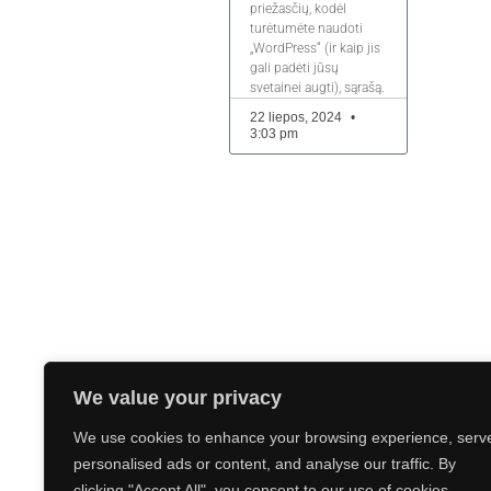
priežasčių, kodėl
turėtumėte naudoti
„WordPress“ (ir kaip jis
gali padėti jūsų
svetainei augti), sąrašą.
22 liepos, 2024
3:03 pm
We value your privacy
We use cookies to enhance your browsing experience, serv
personalised ads or content, and analyse our traffic. By
clicking "Accept All", you consent to our use of cookies.