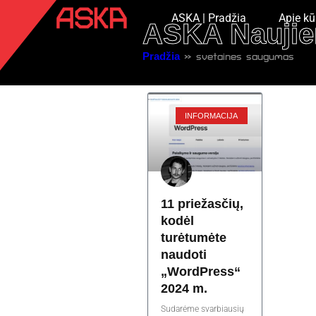
ASKA | Pradžia
Apie kū
ASKA Naujie
Pradžia
»
svetaines saugumas
INFORMACIJA
11 priežasčių,
kodėl
turėtumėte
naudoti
„WordPress“
2024 m.
Sudarėme svarbiausių