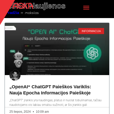
ASKA Naujienos
Pradžia
»
mokslas
INFORMACIJA
„OpenAI“ ChatGPT Paieškos Variklis:
Nauja Epocha Informacijos Paieškoje
„ChatGPT” įrankis yra naudingas, platus ir nuolat tobulinamas, tačiau
naudotojams vis labiau smalsu sužinoti, ar šis įrankis gali
25 liepos, 2024
10:09 am