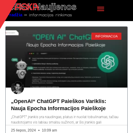
ASKA Naujienos
Pradžia
»
informacijos rinkimas
INFORMACIJA
„OpenAI“ ChatGPT Paieškos Variklis:
Nauja Epocha Informacijos Paieškoje
„ChatGPT” įrankis yra naudingas, platus ir nuolat tobulinamas, tačiau
naudotojams vis labiau smalsu sužinoti, ar šis įrankis gali
25 liepos, 2024
10:09 am