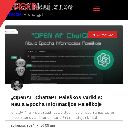
ASKA Naujienos
Pradžia
»
chatgpt
INFORMACIJA
„OpenAI“ ChatGPT Paieškos Variklis:
Nauja Epocha Informacijos Paieškoje
„ChatGPT” įrankis yra naudingas, platus ir nuolat tobulinamas, tačiau
naudotojams vis labiau smalsu sužinoti, ar šis įrankis gali
25 liepos, 2024
10:09 am