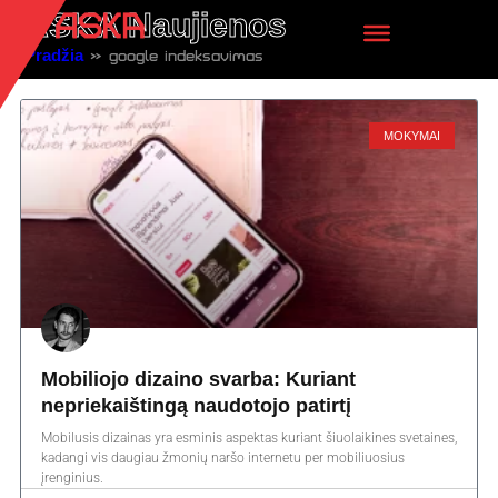
ASKA Naujienos
Pradžia
»
google indeksavimas
MOKYMAI
Mobiliojo dizaino svarba: Kuriant
nepriekaištingą naudotojo patirtį
Mobilusis dizainas yra esminis aspektas kuriant šiuolaikines svetaines,
kadangi vis daugiau žmonių naršo internetu per mobiliuosius
įrenginius.