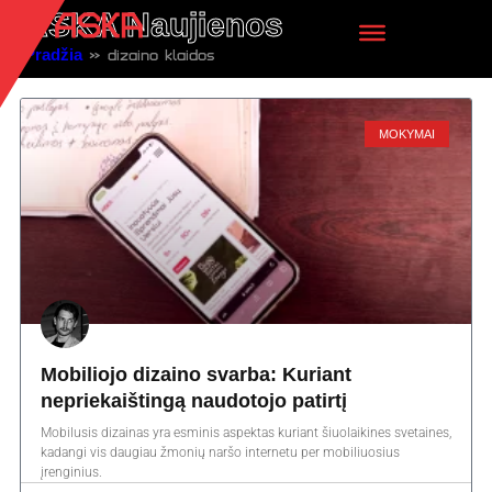
ASKA Naujienos
Pradžia
»
dizaino klaidos
MOKYMAI
Mobiliojo dizaino svarba: Kuriant
nepriekaištingą naudotojo patirtį
Mobilusis dizainas yra esminis aspektas kuriant šiuolaikines svetaines,
kadangi vis daugiau žmonių naršo internetu per mobiliuosius
įrenginius.