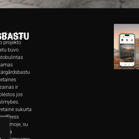
SBASTU
pžvalga:
o projekto
etu buvo
tobulintas
samas
kärgårdsbastu
etainės
zainas ir
plėstos jos
limybės.
etainė sukurta
ordPress
atformoje, su
togia
e