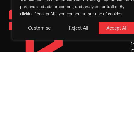
a
gaminių spalvas,
personalised ads or content, and analyse our traffic. By
si
medieną ir
clicking "Accept All", you consent to our use of cookies.
op
papildomas
sl
funkcijas.
Customise
Reject All
Accept All
v
ri
įr
in
Pa
fu
in
p
pe
le
l
su
ku
ki
p