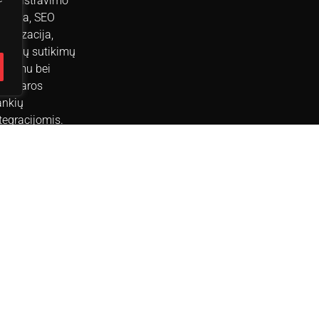
dministravimo
stema, SEO
timizacija,
apukų sutikimų
aldymu bei
nkodaros
ankių
tegracijomis.
grindinė
nkcija –
teraktyvus
roduktų
rsonalizatorius,
idžiantis
ankytojams
sikomplektuoti
bilus, pirtis ir
tus gaminius
agal savo