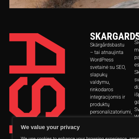
SKARGARD
A
Ši
Skärgårdsbastu
m
– tai atnaujinta
pa
WordPress
e
svetainė su SEO,
S
slapukų
sv
valdymu,
di
rinkodaros
iš
integracijomis ir
ga
produktų
Sv
personalizatoriumi,
W
leidžiančiu
pl
pasirinkti kubilų,
We value your privacy
pa
pirčių bei kitų
We use cookies to enhance your browsing experience, serv