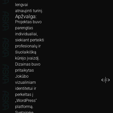
lengvai
atnaujinti turinį.
Apžvalga:
Projektas buvo
parengtas
individualiai,
siekiant perteikti
profesionalų ir
šiuolaikišką
kūrėjo įvaizdį.
Dizainas buvo
pritaikytas
Jokūbo
Įkvėpti Gamtos
City Shift HUB
vizualiniam
identitetui ir
perkeltas į
„WordPress“
platformą.
Svetainėje