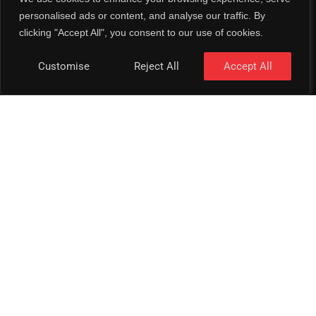
kontaktus – taip
personalised ads or content, and analyse our traffic. By
sukuriant
clicking "Accept All", you consent to our use of cookies.
estetiką ir
funkcionalumą
Customise
Reject All
Accept All
apjungiantį
sprendimą.
Sukurta svetainė
yra pritaikyta
tiek
kompiuteriams,
tiek
mobiliesiems
įrenginiams,
suteikiant
lankytojams
patogią
naršymo patirtį.
Projektą galima
aplankyti