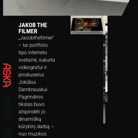
JAKOB THE
FILMER
„Jacobthefilmer“
– tai portfolio
tipo interneto
svetainė, sukurta
videografui ir
prodiuseriui
Jokūbui
Dambrauskui.
Pagrindinis
tikslas buvo
atspindėti jo
dinamišką
kūrybinį darbą –
nuo muzikos