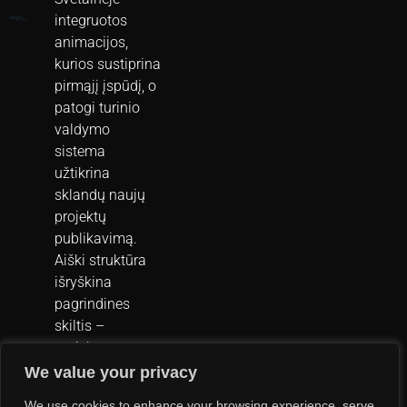
integruotos
animacijos,
kurios sustiprina
pirmąjį įspūdį, o
patogi turinio
valdymo
sistema
užtikrina
sklandų naujų
projektų
publikavimą.
Aiški struktūra
išryškina
pagrindines
skiltis –
projektus,
paslaugas,
We value your privacy
biografiją ir
We use cookies to enhance your browsing experience, serve